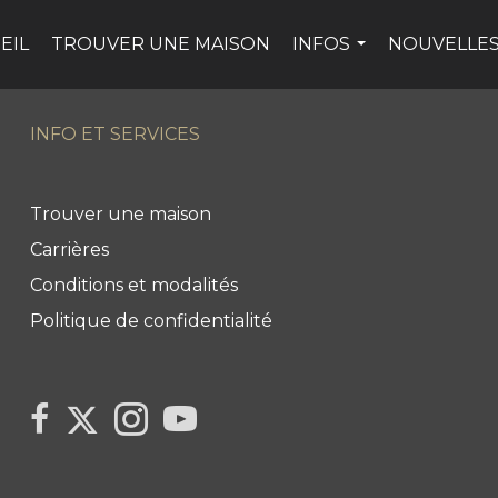
EIL
TROUVER UNE MAISON
INFOS
NOUVELLES
...
INFO ET SERVICES
Trouver une maison
Carrières
Conditions et modalités
Politique de confidentialité
Link
link
Link
link
to
to
to
to
Century
Century
Century
Century
21
21
21
21