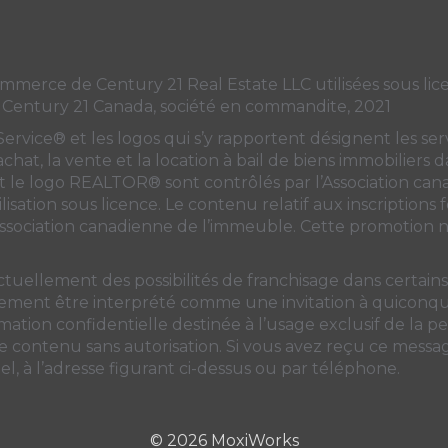
Canada's
Canada's
Canada's
Canada's
Twitter
facebook
Instagram
YouTube
page
page
page
page
ce de Century 21 Real Estate LLC utilisées sous licen
 Century 21 Canada, société en commandite, 2021
ice® et les logos qui s’y rapportent désignent les servi
’achat, la vente et la location à bail de biens immobiliers
e logo REALTOR® sont contrôlés par
l’Association ca
lisation sous licence. Le contenu relatif aux inscriptions
Association canadienne de l’immeuble
. Cette promotion ne
ctuellement des possibilités de franchisage dans certai
unement être interprété comme une invitation à quiconque
ation confidentielle destinée à l’usage exclusif de la per
 le contenu sans autorisation. Si vous avez reçu ce messa
l, à l’adresse figurant ci-dessus ou par téléphone.
© 2026 MoxiWorks